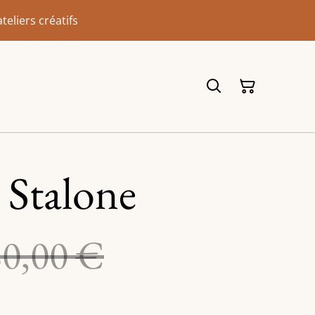
eliers créatifs
r Stalone
80,00 €