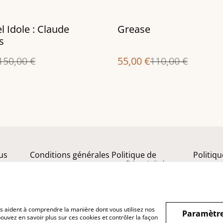
%
l Idole : Claude
Grease
s
150,00 €
55,00 €
110,00 €
us
Conditions générales
Politique de
Politiq
confidentialité
nous aident à comprendre la manière dont vous utilisez nos
Paramètre
ouvez en savoir plus sur ces cookies et contrôler la façon