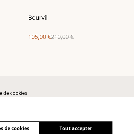
%
Bourvil
105,00 €
210,00 €
ue de cookies
s de cookies
Tout accepter