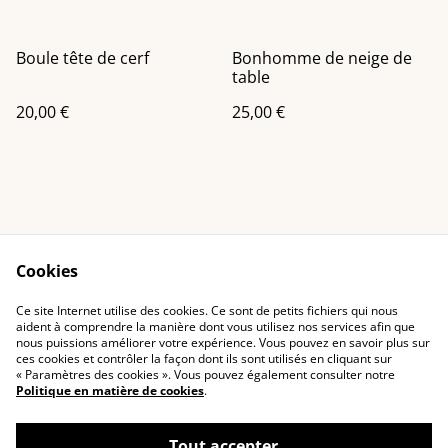
Boule tête de cerf
Bonhomme de neige de
table
20,00 €
25,00 €
Cookies
Contactez-nous
Conditions générales
Ce site Internet utilise des cookies. Ce sont de petits fichiers qui nous
Politique de
Politique de cookies
aident à comprendre la manière dont vous utilisez nos services afin que
confidentialité
nous puissions améliorer votre expérience. Vous pouvez en savoir plus sur
ces cookies et contrôler la façon dont ils sont utilisés en cliquant sur
« Paramètres des cookies ». Vous pouvez également consulter notre
Politique en matière de cookies
.
Tout accepter